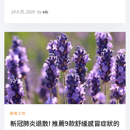
24 8 月, 2020
by
vic
創香工坊
新冠肺炎退散! 推薦9款舒緩感冒症狀的