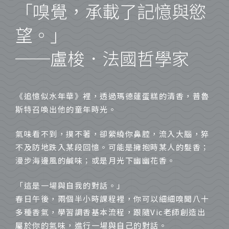
「嗅覺，承載了記憶與慾
望。」
──盧梭．法國哲學家
《追憶似水年華》裡，透過瑪德蓮蛋糕的清香，普魯
斯特召喚出他的童年時光。
氣味看不到，摸不著，卻縈繞你鼻腔，流入大腦，猝
不及防地跌入某段回憶。可能是擁抱時某人的髮香；
漫步海邊風的鹹味；或是月光下幽幽花香。
「這是一場與自我的對話。」
春日午後，兩個半小時課程裡，你可以細細嗅聞八十
多種香氣，學習調香基本流程，跟隨Vic老師創造出
屬於你的氣味，進行一場與自己的對話。