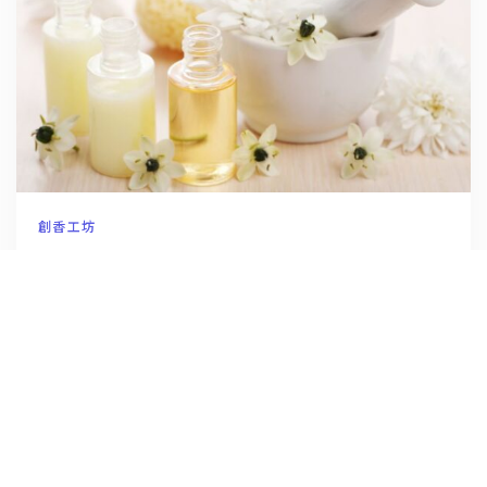
創香工坊
新冠肺炎退散! 推薦9款舒緩感冒症狀的
精油(上)
6 7 月, 2020
by
admin