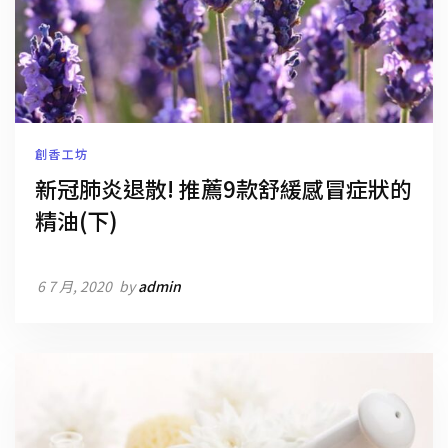
創香工坊
新冠肺炎退散! 推薦9款舒緩感冒症狀的
精油(下)
6 7 月, 2020
by
admin